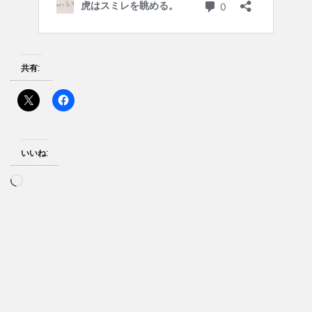
共有:
いいね:
読
み
込
み
中…