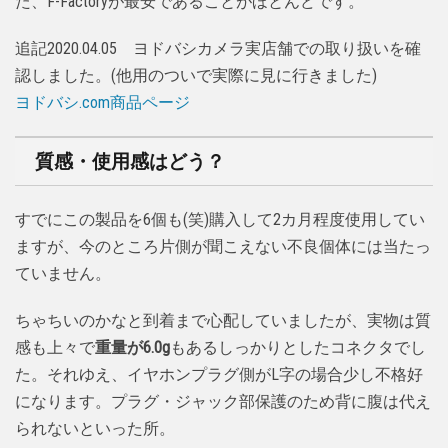
た、F-Factoryが最安であることがほとんどです。
追記2020.04.05 ヨドバシカメラ実店舗での取り扱いを確
認しました。(他用のついで実際に見に行きました)
ヨドバシ.com商品ページ
質感・使用感はどう？
すでにこの製品を6個も(笑)購入して2カ月程度使用してい
ますが、今のところ片側が聞こえない不良個体には当たっ
ていません。
ちゃちいのかなと到着まで心配していましたが、実物は質
感も上々で
重量が6.0g
もあるしっかりとしたコネクタでし
た。それゆえ、イヤホンプラグ側がL字の場合少し不格好
になります。プラグ・ジャック部保護のため背に腹は代え
られないといった所。