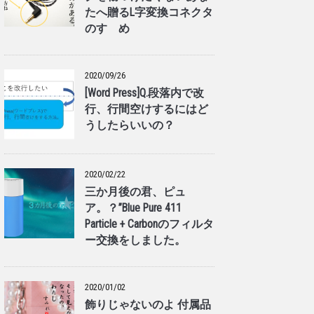
たへ贈るL字変換コネクタ
のすゝめ
2020/09/26
[Word Press]Q.段落内で改
行、行間空けするにはど
うしたらいいの？
2020/02/22
三か月後の君、ピュ
ア。？”Blue Pure 411
Particle + Carbonのフィルタ
ー交換をしました。
2020/01/02
飾りじゃないのよ 付属品