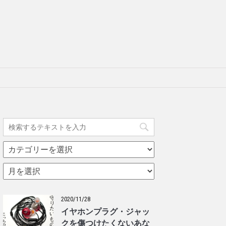
カ
テ
ゴ
ア
リ
ー
ー
カ
イ
2020/11/28
ブ
イヤホンプラグ・ジャッ
クを傷つけたくないあな