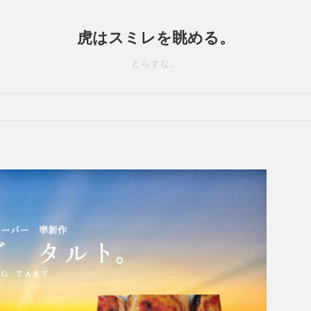
虎はスミレを眺める。
とらすな。