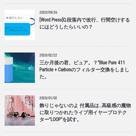
2020/09/26
[Word Press]Q.段落内で改行、行間空けする
にはどうしたらいいの？
2020/02/22
三か月後の君、ピュア。？”Blue Pure 411
Particle + Carbonのフィルター交換をしまし
た。
2020/01/02
飾りじゃないのよ 付属品は…高級感の魔物
に取りつかれたライブ用イヤープロテク
ター”LOOP”を試す。