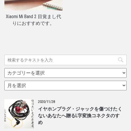
Xiaomi Mi Band 2 目覚まし代
りにおすすめです。
カ
テ
ゴ
ア
リ
ー
ー
カ
イ
2020/11/28
ブ
イヤホンプラグ・ジャックを傷つけたく
ないあなたへ贈るL字変換コネクタのすゝ
め