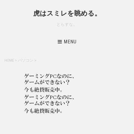
虎はスミレを眺める。
とらすな。
MENU
HOME
>
パソコン
>