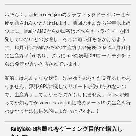
おそらく、radeon rx vega mのグラフィックドライバーは今
後更新されないと思われます。前回の更新から半年以上経
つ上に、IntelとAMDからの回答はどちらもドライバーを開
発していないとのお達し。そこに追い打ちをかけるよう
に、10月7日にKabylake-Gの生産終了の発表( 2020年1月31日
に生産終了 )があり、さらにIntelの次期GPUアーキテクチャ
Xeの発表が近いと噂されています。
泥船にはあんまりな状況、沈みゆくのをただ見守るしかあ
りません。(現状GPUに関してサポートが受けられないの
で、生産終了してよかったのかもしれません。mouseが知
ってか知らでかradeon rx vega m搭載のノートPCの生産を行
わなかったのは結果的によかったですね。)
Kabylake-G内蔵PCをゲーミング目的で購入し