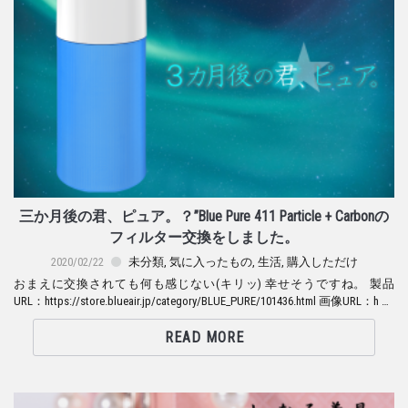
三か月後の君、ピュア。？”Blue Pure 411 Particle + Carbonの
フィルター交換をしました。
2020/02/22
未分類
,
気に入ったもの
,
生活
,
購入しただけ
おまえに交換されても何も感じない(キリッ) 幸せそうですね。 製品
URL：https://store.blueair.jp/category/BLUE_PURE/101436.html 画像URL：h …
READ MORE