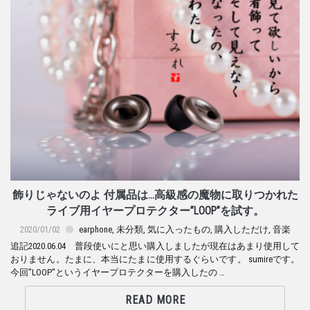
飾りじゃないのよ 付属品は…高級感の魔物に取りつかれた
ライブ用イヤープロテクター”LOOP”を試す。
2020/01/02
earphone
,
未分類
,
気に入ったもの
,
購入しただけ
,
音楽
追記2020.06.04 普段使いにと思い購入しましたが現在はあまり使用して
おりません。たまに、本当にたまに使用するぐらいです。 sumireです。
今回”LOOP”というイヤープロテクターを購入したの …
READ MORE