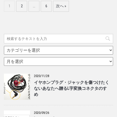
1
2
…
6
次へ »
カ
テ
ゴ
ア
リ
ー
ー
カ
イ
2020/11/28
ブ
イヤホンプラグ・ジャックを傷つけたく
ないあなたへ贈るL字変換コネクタのすゝ
め
2020/09/26